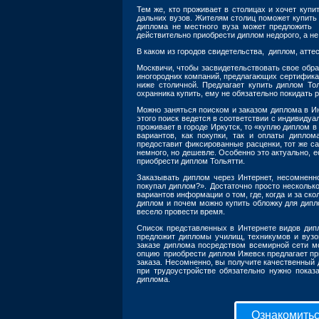
Тем же, кто проживает в столицах и хочет куп
дальних вузов. Жителям столиц поможет купить
диплома не местного вуза может предложить 
действительно приобрести диплом недорого, а не
В каком из городов свидетельства, диплом, аттес
Москвичи, чтобы засвидетельствовать свое обра
иногородних компаний, предлагающих сертификат
ниже столичной. Предлагает купить диплом То
охранника купить, ему не обязательно покидать р
Можно заняться поиском и заказом диплома в Ин
этого поиск ведется в соответствии с индивиду
проживает в городе Иркутск, то «куплю диплом 
вариантов, как покупки, так и оплаты диплом
предоставит фиксированные расценки, тот же с
немного, но дешевле. Особенно это актуально, 
приобрести диплом Тольятти.
Заказывать диплом через Интернет, несомненн
покупал диплом?». Достаточно просто нескольк
вариантов информации о том, где, когда и за ск
диплом и почем можно купить обложку для дипл
весело провести время.
Список представленных в Интернете видов дип
предложит дипломы училищ, техникумов и вузо
заказе диплома посредством всемирной сети м
опцию приобрести диплом Ижевск предлагает при
заказа. Несомненно, вы получите качественный 
при трудоустройстве обязательно нужно показ
диплома.
Ознакомитьс