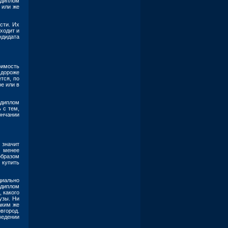
 диплом
 или же
сти. Их
ходит и
ндидата
оимость
 дороже
тся, по
е или в
 диплом
 с тем,
ончании
 значит
и менее
образом
 купить
циально
 диплом
 какого
узы. Ни
аким же
вгород.
ведении