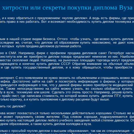
 хитрости или секреты покупки диплома Вуза
а, и к кому обратиться с предложением: «куплю диплом». А ведь есть фирмы, где при
ить право в них работать. Вот и возникает необходимость купить диплом техникума и
ным в нашей стране видам бизнеса. Оттого чтобы узнать, где можно купить диплом
следние же, считая, что диплом об образовании купить невозможно, не дают конк
ля которых купля продажа дипломов рутинная работа.
жно в СМИ. Например, фирм с профилем продажа дипломов санкт Петербург насч
 института или же приобрести диплом повара предлагают немногие из них. Наиболе
местах скопления людей. Например, на рыночных площадях торговцы могут предлож
 фармацевта и конечно купить диплом СССР. Обратив внимание на обычные объяв
 и где купить государственный диплом, и к кому обращаться, чтобы приобрести
 интернет. С его появлением не нужно звонить по объявлениям и спрашивать можно ли
м мфюа. Достаточно зайти на сайт и посмотреть информацию о фирмах, у которы
 приводится информация о том, что у данной фирмы можно приобрести медицинский
уза. Также непосредственно на сайте можно узнать, во сколько обойдется купить
у в вузе, техникуме или школе. Сделать это очень просто. Например, решив купить
 прайс-лист, где написана стоимость, по которой можно купить диплом ПТУ, купить
только корочку, а и купить приложение к диплому расценки будут выше.
ить гос диплом?
ва может похвастаться только несколькими действительно хорошими. Столько же к
г может предложить своим жителям. Под словом хорошая, подразумеваются ф
жно купить настоящий диплом любого учебного заведения любой степени давности. О
нем образовании, а также купить диплом колледжа и вуза.
олько с просьбой «куплю диплом о высшем образовании», так как их специализация - 