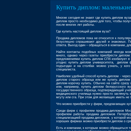
Купить диплом: маленькие
Многие сегодня не знают где купить диплом вуз
диплом просто необходимо для того, чтобы получ
после многих лет работы.
Где купить настоящий диплом вуза?
Продажа дипломов пока не относится к популяр
безуспешно спрашивают друзей и знакомых. По
ответа. Выход один – обращаться в компании, д
Найти контакты подобных компаний иногда мо
много, однако через газеты приобрести диплом
предложениями купить диплом СПб изобилует в 
угодно: купить диплом университета, диплом
подъездах и на столбах можно узнать, у кого
специалиста.
Наиболее удобный способ купить диплом - через
диплом старого образца или же купить дипло
диплом-корочку купить. Обычно на сайте сразу
или, например, купить диплом белорусского в
государственного образца, подтверждающий учеб
медицинского училища нужно просто заглянуть в
мгуту или сга. При этом для желающих иметь не 
Что можно приобрести у фирм, предлагающих куп
Среди фирм с профилем продажа дипломов Моск
профилем работы продажа дипломов Петербур
специализацией продажа дипломов, у которой мо
хороших фирмах можно приобрести диплом о сред
Есть и компании, к которым можно обращаться т