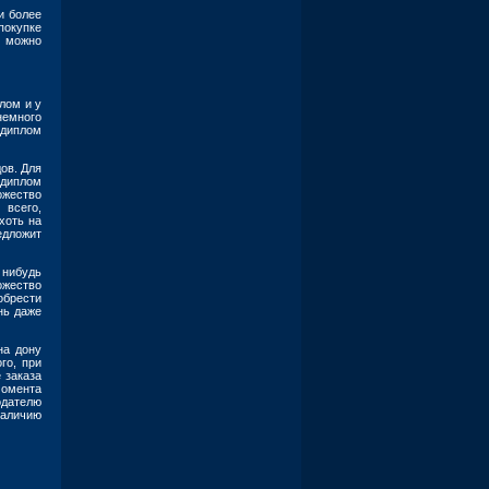
и более
покупке
в можно
лом и у
немного
 диплом
ов. Для
 диплом
ожество
 всего,
хоть на
едложит
 нибудь
ожество
обрести
нь даже
на дону
го, при
 заказа
момента
одателю
наличию