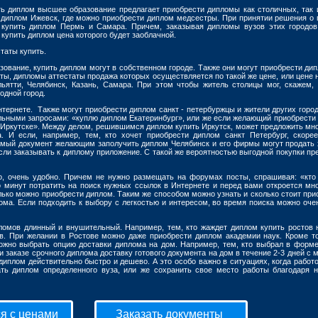
ить диплом высшее образование предлагает приобрести дипломы как столичных, так 
 диплом Ижевск, где можно приобрести диплом медсестры. При принятии решения о 
купить диплом Пермь и Самара. Причем, заказывая дипломы вузов этих городо
 купить диплом цена которого будет заоблачной.
таты купить.
зование, купить диплом могут в собственном городе. Также они могут приобрести дип
ы, дипломы аттестаты продажа которых осуществляется по такой же цене, или цене 
льятти, Челябинск, Казань, Самара. При этом чтобы житель столицы мог, скажем,
одной город.
тернете. Также могут приобрести диплом санкт - петербуржцы и жители других город
альными запросами: «куплю диплом Екатеринбург», или же если желающий приобрести
в Иркутске». Между делом, решившимся диплом купить Иркутск, может предложить мн
а. И если, например, тем, кто хочет приобрести диплом санкт Петербург, скорее
амый документ желающим заполучить диплом Челябинск и его фирмы могут продать 
если заказывать к диплому приложение. С такой же вероятностью выгодной покупки пр
о, очень удобно. Причем не нужно размещать на форумах посты, спрашивая: «кто
о минут потратить на поиск нужных ссылок в Интернете и перед вами откроется мн
олько можно приобрести диплом. Таким же способом можно узнать и сколько стоит при
ома. Если подходить к выбору с легкостью и интересом, во время поиска можно оче
ломов длинный и внушительный. Например, тем, кто жаждет диплом купить ростов 
в. При желании в Ростове можно даже приобрести диплом академии наук. Кроме то
ожно выбрать опцию доставки диплома на дом. Например, тем, кто выбрал в форме
 заказе срочного диплома доставку готового документа на дом в течение 2-3 дней с 
диплом действительно быстро и дешево. А это особо важно в ситуациях, когда работ
ать диплом определенного вуза, или же сохранить свое место работы благодаря 
я с ценами
Заказать документы