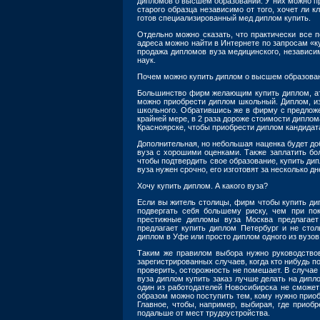
дипломов о высшем образовании. У них можно п
старого образца независимо от того, хочет ли 
готов специализированный мед диплом купить.
Отдельно можно сказать, что практически все
адреса можно найти в Интернете по запросам «
продажа дипломов вуза медицинского, независим
наук.
Почем можно купить диплом о высшем образова
Большинство фирм желающим купить диплом, ат
можно приобрести диплом школьный. Диплом, из
школьного. Обратившись же в фирму с предложе
крайней мере, в 2 раза дороже стоимости диплом
Красноярске, чтобы приобрести диплом кандидата
Дополнительная, но небольшая наценка будет до
вуза с хорошими оценками. Также заплатить бо
чтобы подтвердить свое образование, купить дип
вуза нужен срочно, его изготовят за несколько дн
Хочу купить диплом. А какого вуза?
Если вы житель столицы, фирм чтобы купить ди
подвергать себя большему риску, чем при пок
престижные дипломы вуза Москва предлагает
предлагает купить диплом Петербург и не стол
диплом в Уфе или просто диплом одного из вузов
Таким же правилом выбора нужно руководствов
зарегистрированных случаев, когда кто нибудь п
проверить, осторожность не помешает. В случае
вуза диплом купить заказ лучше делать на дипл
один из работодателей Новосибирска не сможет 
образом можно поступить тем, кому нужно прио
Главное, чтобы, например, выбирая, где приоб
подальше от мест трудоустройства.