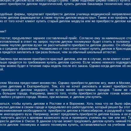
риобрести диплом вуза любого города страны. Также подобные фирмы помогут купить
клиент приобрести диплом педагогический, купить диплом бакалавра технических наук
 подобные фирмы, предлагают приобрести диплом училища медицинской направленно
куплю диплом фармацевта» а также «куплю диплом медсестры». Также в их профиль в
о от того хочет клиент купить старый диплом медвуза или же приобрести диплом ка
нии?
тестат, предъявляют заранее составленный прайс. Согласно ему за наименьшую ст
готовленный в ответ на запрос «куплю диплом техникума» будет стоить в половину
нием «куплю диплом вуза» не рассчитывайте приобрести диплом дешево. Он обойде
а о среднем образовании. Независимо от того хочет клиент купить диплом в Краснодар
 придется заплатить в три раза больше, чем за обычный школьный аттестат.
бавлена при желании приобрести красный диплом, или же в случае, если клиент хочет
льше придется по требованию купить диплом срочно. Если можно немного подождать
лом можно будет в течение пары недель после его заказа. Однако когда диплом об ок
ей.
плом Москва предоставит множество. Однако приобрести диплом мгу, живя в Москве,
упке диплома в Екатеринбурге. Тем, кто не хочет рисковать и может приобрест
 приобрести диплом недорого, но вузов менее престижных городов. Таким же 
ь большие города. Например, вместо того, чтобы приобрести диплом гознак можно
 любого уездного города. Можно, при желании, и диплом упи купить.
аться, чтобы купить диплом в Ростове и в Воронеже. Хоть пока что не было офи
окупал диплом в своем городе и предъявлял его работодателю, который решил бы этот
 возникновения необходимости приобрести диплом в Новосибирске, и раздумий о том,
ом иногороднего вуза. Например, может предложить приобрести диплом Казань и ее в
получить доступ к архивам казанского вуза и проверить учились вы там или нет. Т
брести диплом в Омске. В данном случае может предложить диплом купить нижний Но
рести диплом техникума и какого техникума купить, останавливаться на учебном за