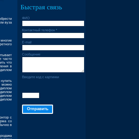
Быстрая связь
ФИО
обрести
ли вуза
Контактный телефон *
 многие
E-mail
ретного
Сообщение
итывает
е часто
ить что
ления в
 диплом
Введите код с картинки
 купить
х можно
 диплом
 диплом
 диплом
 диплом
онтор с
ирма со
бычно в
продажа